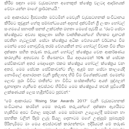
කිරීම සඳහා මෙම වැඩසටහන අනෙකුත් ක්ෂේත්‍ර වලටද ආදර්ශයක්
වේවා යන්න මාගේ ප්‍රාර්ථනයයි.˜
මේ ආකාරයට දීපව්‍යාප්ත මට්ටමින් මෙවැනි වැඩසටහනක් සංවිධානය
කිරීමට තුඩුදුන් හේතු සම්බන්ධයෙන් අදහස් දක්වමින් ශ්‍රී ලංකා හෝටල්
සංගමයේ සභාපති සනත් උක්වත්ත මහතා මෙසේ පැවසී ය. "රටේ සේවා
ක්ෂේත්‍රයට අවශ්‍ය කුසලතා සහිත වෘත්තිකයන්ගේ හිඟකම දැනටත්
පවතින ගැටලූවක්. සේවා ක්ෂේත්‍රය අධික වේගයෙන් වර්ධනය වීම
මෙන්ම පෙර නොවූවිරූ තරම් වේගයකින් නව හෝටල් විවෘත වීම නිසා
දක්ෂතා සහිත තරුණ තරු‚යන් හෝටල් ක්ෂේත්‍රය වෙත ආකර්ෂණය
කරගැනීම අත්‍යවශ්‍ය වී තිඛෙනවා. සිය අදායමෙන් 10% ක් සේවක
සේවිකාවන් අතර ඛෙදාදෙන එකම ක්ෂේත්‍රය හෝටල් ක්ෂේත්‍රය වන
අතර, මෙම සේවක සේවිකාවන්ට නිල ඇඳුම් සහ සේවා කාලයේදී
නොමිලේ ආහාරපාන වැනි ප්‍රතිලාභද හිමි වීම විශේෂත්වයක්. එමෙන්ම
ලොව පුරා විවිධ ජාතීන්ට හා විවිධ සංස්කෘතීන්ට අයත් පුද්ගලන්
දැනහඳුනා ගැනීමේ අවස්ථාව හිමිවීම මෙම ක්ෂේත්‍රයේ තවත් සුවිශේෂී
ලක්ෂණයක් ලෙස හැඳින්වීමට පුළුවන්.˜
"මේ ආකාරයට ‘Rising Star Awards 2017’ වැනි වැඩසටහනක්
සංවිධානය කරමින් මෙම තරුණ තරු‚යන්ගේ දක්ෂතා ඇගයීමට
හැකිවීම අපට විශාල සතුටක්. මෙම සම්මාන උළෙලේදී සම්මාන හා
සහතික වලින් පිදුම් ලැබූ සියලූ දෙනාටම මගේ උණුසුම් සුබපැතුම්
පිරිනැමීමට මා මෙය අවස්ථාවක් කරගන්නවා. ඉදිරියටත් මේ තරුණ