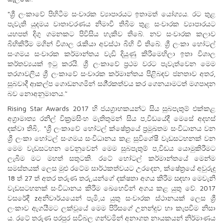
"ශ්‍රී ලංකාවේ පිහිටීම සංචාරක ව්‍යාපාරයට ඉතාමත් යෝග්‍යය. රට තුළ
පැවැති යුදමය වාතාවරණය නිමාවී තිබීම තුළ සංචාරක ව්‍යාපාරයට
යහපත් දිගු ගමනකට පිවිසිය හැකිව තිබේ. නව සංචාරක කලාව
බිහිකිරීම මගින් විශාල රැකියා අවස්ථා බිහි වී තිබේ. ශ්‍රී ලංකා හෝටල්
සංගමය සංචාරක කර්මාන්තය වැඩි දියුණු කිරීමෙහිලා ඉතා විශාල
කර්තව්‍යයක් ඉටු කරයි. ශ්‍රී ලංකාවේ ප්‍රථම වරට පැවැත්වෙන මෙම
තරගාවලිය ශ්‍රී ලංකාවේ සංචාරක කර්මාන්තය පිළිබඳව ජනතාව අතර,
සුබවාදී ආකල්ප ගොඩනගමින් සශී්‍රකත්වය කර ගෙනයාමටත් මගපාදන
බව නොඅනුමානය.˜
Rising Star Awards 2017 හි ජයග්‍රාහකයන්ට සිය සුබපැතුම් එක්කළ
අග්‍රාමාත්‍ය රනිල් වික්‍රමසිංහ මැතිතුමන් සිය ප‚විඩයේදී මෙසේ අදහස්
දක්වා තිබි‚. "ශ්‍රී ලංකාවේ හෝටල් ක්ෂේත්‍රයේ ප්‍රමුඛතම සංවිධානය වන
ශ්‍රී ලංකා හෝටල් සංගමය සංවිධානය කළ සුවිශේෂී වැඩසටහනක් වන
මෙම වැඩසටහන වෙනුවෙන් මෙම සුබපැතුම් ප‚විඩය යොමුකිරීමට
ලැබීම මට මහත් සතුටකි. රටේ හෝටල් කර්මාන්තයේ මෙන්ම
සමස්තයක් ලෙස මුළු රටේම සාර්ථකත්වයට උරදෙන, ක්ෂේත්‍රයේ අවුරුදු
18 ත් 27 ත් අතර තරුණ තරු‚යන්ගේ දක්ෂතා අගය කිරීම සඳහා මෙවැනි
වැඩසටහනක් සංවිධානය කිරීම ඛෙහෙවින් අගය කළ යුතු වේ. 2017
වසරේදී zඅනිවාර්යයෙන් පැමි‚ය යුතු සංචාරක ස්ථානයක් ලෙස ශ්‍රී
ලංකාව ඇගයීමට ලක්වූයේ මෙම පිරිසගේ උනන්දුව හා කැපවීම නිසා
ය. රටේ තරුණ පරපුර සවිබල ගන්වමින් අනාගත නායකයන් නිර්මාණය