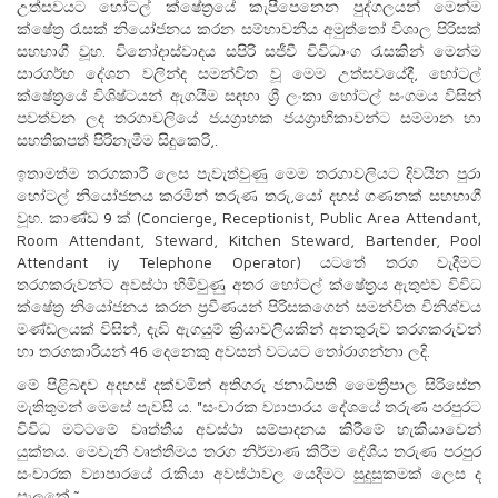
උත්සවයට හෝටල් ක්ෂේත්‍රයේ කැපීපෙනෙන පුද්ගලයන් මෙන්ම
ක්ෂේත්‍ර රැසක් නියෝජනය කරන සම්භාවනීය අමුත්තෝ විශාල පිරිසක්
සහභාගී වූහ. විනෝදාස්වාදය සපිරි සජීවී විවිධාංග රැසකින් මෙන්ම
සාරගර්භ දේශන වලින්ද සමන්විත වූ මෙම උත්සවයේදී, හෝටල්
ක්ෂේත්‍රයේ විශිෂ්ටයන් ඇගයීම සඳහා ශ්‍රී ලංකා හෝටල් සංගමය විසින්
පවත්වන ලද තරගාවලියේ ජයග්‍රාහක ජයග්‍රාහිකාවන්ට සම්මාන හා
සහතිකපත් පිරිනැමීම සිදුකෙරි‚.
ඉතාමත්ම තරගකාරී ලෙස පැවැත්වුණු මෙම තරගාවලියට දිවයින පුරා
හෝටල් නියෝජනය කරමින් තරුණ තරු‚යෝ දහස් ගණනක් සහභාගී
වූහ. කාණ්ඩ 9 ක් (Concierge, Receptionist, Public Area Attendant,
Room Attendant, Steward, Kitchen Steward, Bartender, Pool
Attendant iy Telephone Operator) යටතේ තරග වැදීමට
තරගකරුවන්ට අවස්ථා හිමිවුණු අතර හෝටල් ක්ෂේත්‍රය ඇතුළුව විවිධ
ක්ෂේත්‍ර නියෝජනය කරන ප්‍රවීණයන් පිරිසකගෙන් සමන්විත විනිශ්චය
මණ්ඩලයක් විසින්, දැඩි ඇගයුම් ක්‍රියාවලියකින් අනතුරුව තරගකරුවන්
හා තරගකාරියන් 46 දෙනෙකු අවසන් වටයට තෝරාගන්නා ලදි.
මේ පිළිබඳව අදහස් දක්වමින් අතිගරු ජනාධිපති මෛත්‍රීපාල සිරිසේන
මැතිතුමන් මෙසේ පැවසී ය. "සංචාරක ව්‍යාපාරය දේශයේ තරුණ පරපුරට
විවිධ මට්ටමේ වෘත්තීය අවස්ථා සම්පාදනය කිරීමේ හැකියාවෙන්
යුක්තය. මෙවැනි වෘත්තීමය තරග නිර්මාණ කිරීම දේශීය තරුණ පරපුර
සංචාරක ව්‍යාපාරයේ රැකියා අවස්ථාවල යෙදීමට සුදුසුකමක් ලෙස ද
සැලකේ.˜