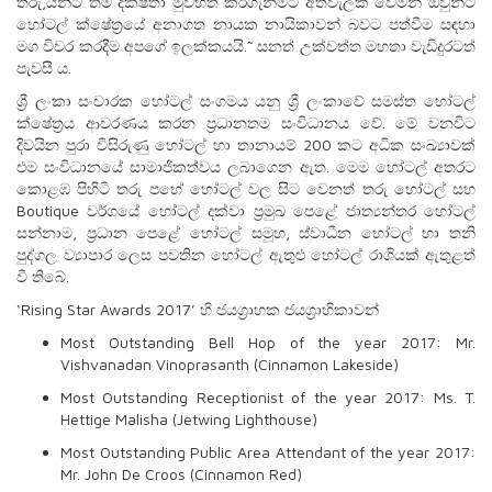
තරු‚යන්ට තම දක්ෂතා මුවහත් කරගැනීමට අත්වැලක් වෙමින් ඔවුන්ට
හෝටල් ක්ෂේත්‍රයේ අනාගත නායක නායිකාවන් බවට පත්වීම සඳහා
මග විවර කරදීම අපගේ ඉලක්කයයි.˜ සනත් උක්වත්ත මහතා වැඩිදුරටත්
පැවසී ය.
ශ්‍රී ලංකා සංචාරක හෝටල් සංගමය යනු ශ්‍රී ලංකාවේ සමස්ත හෝටල්
ක්ෂේත්‍රය ආවරණය කරන ප්‍රධානතම සංවිධානය වේ. මේ වනවිට
දිවයින පුරා විසිරුණු හෝටල් හා තානායම් 200 කට අධික සංඛ්‍යාවක්
එම සංවිධානයේ සාමාජිකත්වය ලබාගෙන ඇත. මෙම හෝටල් අතරට
කොළඹ පිහිටි තරු පහේ හෝටල් වල සිට වෙනත් තරු හෝටල් සහ
Boutique වර්ගයේ හෝටල් දක්වා ප්‍රමුඛ පෙළේ ජාත්‍යන්තර හෝටල්
සන්නාම, ප්‍රධාන පෙළේ හෝටල් සමූහ, ස්වාධීන හෝටල් හා තනි
පුද්ගල ව්‍යාපාර ලෙස පවතින හෝටල් ඇතුළු හෝටල් රාශියක් ඇතුළත්
වී තිබේ.
‘Rising Star Awards 2017’ හි ජයග්‍රාහක ජයග්‍රාහිකාවන්
Most Outstanding Bell Hop of the year 2017: Mr.
Vishvanadan Vinoprasanth (Cinnamon Lakeside)
Most Outstanding Receptionist of the year 2017: Ms. T.
Hettige Malisha (Jetwing Lighthouse)
Most Outstanding Public Area Attendant of the year 2017:
Mr. John De Croos (Cinnamon Red)